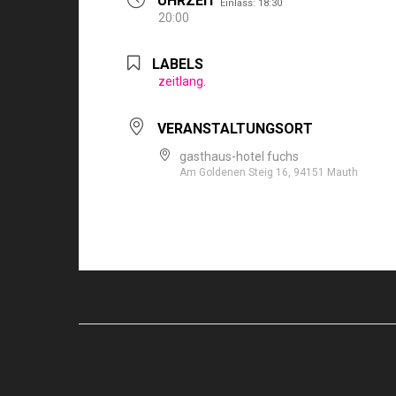
UHRZEIT
Einlass: 18:30
20:00
LABELS
zeitlang.
VERANSTALTUNGSORT
gasthaus-hotel fuchs
Am Goldenen Steig 16, 94151 Mauth