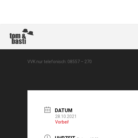
VORPREMIERE: MAUTH
VVK nur telefonisch: 08557 – 270
DATUM
28.10.2021
Vorbei!