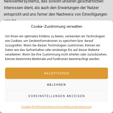
Newslettersystems, das sowohl unseren geschäftlichen
Interessen dient, als auch den Erwartungen der Nutzer
entspricht und uns ferner den Nachweis von Einwilligungen
erlaubt.
Cookie-Zustimmung verwalten
Um Ihnen ein optimales Erlebnis zu bieten, verwenden wir Technologien
Kündigung/Widerruf – Sie können den Empfang unseres
wie Cookies, um Geräteinformationen zu speichern bzw. darauf
Newsletters jederzeit kündigen, d.h. Ihre Einwilligungen
zuzugreifen. Wenn Sie diesen Technologien zustimmen, können wir
widerrufen. Einen Link zur Kündigung des Newsletters
Daten wie das Surfverhalten oder eindeutige IDs auf dieser Website
verarbeiten. Wenn Sie Ihre Zustimmung nicht erteilen oder zurückziehen,
finden Sie am Ende eines jeden Newsletters. Wir können
können bestimmte Merkmale und Funktionen beeinträchtigt werden.
die ausgetragenen E-Mailadressen bis zu drei Jahren auf
Grundlage unserer berechtigten Interessen speichern bevor
AKZEPTIEREN
wir sie löschen, um eine ehemals gegebene Einwilligung
nachweisen zu können. Die Verarbeitung dieser Daten wird
ABLEHNEN
auf den Zweck einer möglichen Abwehr von Ansprüchen
beschränkt. Ein individueller Löschungsantrag ist jederzeit
VOREINSTELLUNGEN ANZEIGEN
möglich, sofern zugleich das ehemalige Bestehen einer
Cookie-Richtlinie
Datenschutzerklärung
Impressum
Einwilligung bestätigt wird.