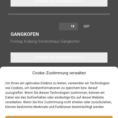
VERANSTALTUNGSDETAILS
SEP.
18
GANGKOFEN
Freitag
,
Kolping Vereinshaus Gangkofen
VERANSTALTUNGSDETAILS
Cookie-Zustimmung verwalten
Um Ihnen ein optimales Erlebnis zu bieten, verwenden wir Technologien
wie Cookies, um Geräteinformationen zu speichern bzw. darauf
JETZT IN DEN NEWSLETTER EINTRAGEN!
zuzugreifen. Wenn Sie diesen Technologien zustimmen, können wir
Daten wie das Surfverhalten oder eindeutige IDs auf dieser Website
verarbeiten. Wenn Sie Ihre Zustimmung nicht erteilen oder zurückziehen,
können bestimmte Merkmale und Funktionen beeinträchtigt werden.