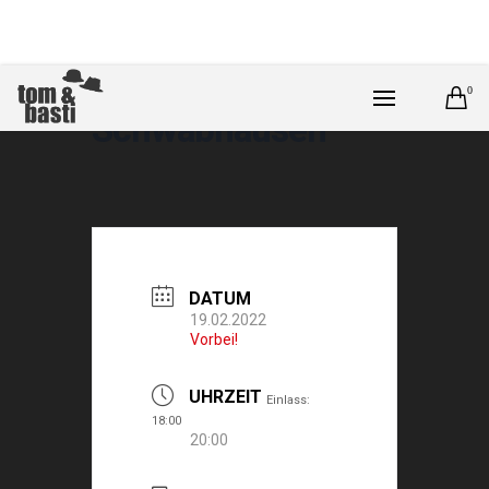
0
Schwabhausen
DATUM
19.02.2022
Vorbei!
UHRZEIT
Einlass:
18:00
20:00