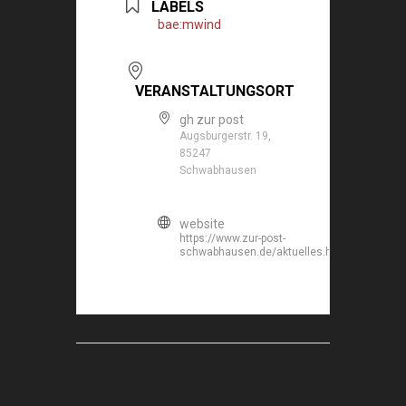
LABELS
bae:mwind
VERANSTALTUNGSORT
gh zur post
Augsburgerstr. 19,
85247
Schwabhausen
website
https://www.zur-post-
schwabhausen.de/aktuelles.html