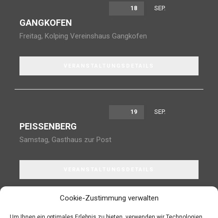
SEP.
18
GANGKOFEN
Freitag
,
Kolping Vereinshaus Gangkofen
VERANSTALTUNGSDETAILS
SEP.
19
PEISSENBERG
Samstag
,
Gasthaus zur Post
VERANSTALTUNGSDETAILS
Cookie-Zustimmung verwalten
Um Ihnen ein optimales Erlebnis zu bieten, verwenden wir Technologien