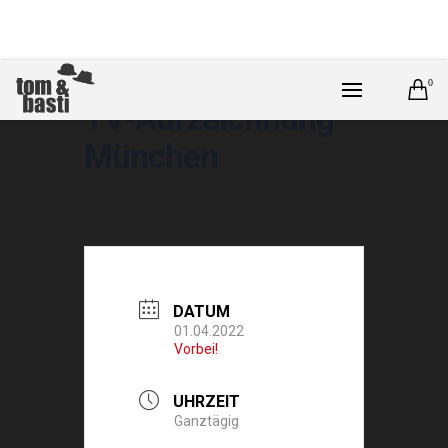
0
TV-Aufzeichnung
München
DATUM
01.04.2022
Vorbei!
UHRZEIT
Ganztägig