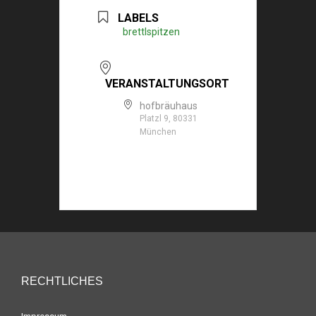
LABELS
brettlspitzen
VERANSTALTUNGSORT
hofbräuhaus
Platzl 9, 80331
München
RECHTLICHES