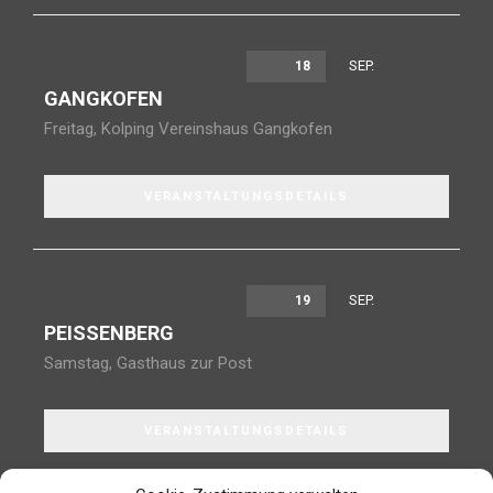
SEP.
18
GANGKOFEN
Freitag
,
Kolping Vereinshaus Gangkofen
VERANSTALTUNGSDETAILS
SEP.
19
PEISSENBERG
Samstag
,
Gasthaus zur Post
VERANSTALTUNGSDETAILS