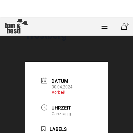
0
Trostberg
DATUM
30.04.2024
Vorbei!
UHRZEIT
Ganztägig
LABELS