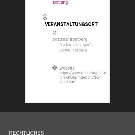
zeitlang.
VERANSTALTUNGSORT
postsaal trostberg
Marktmülleranger 1,
83308 Trostberg
website
https://www.konzertagentur-
hirschl.de/index.php/tom-
basti.html
RECHTLICHES