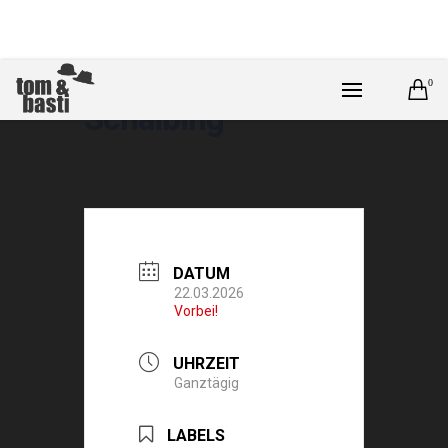
0
Schaibing
DATUM
22.03.2026
Vorbei!
UHRZEIT
Ganztägig
LABELS