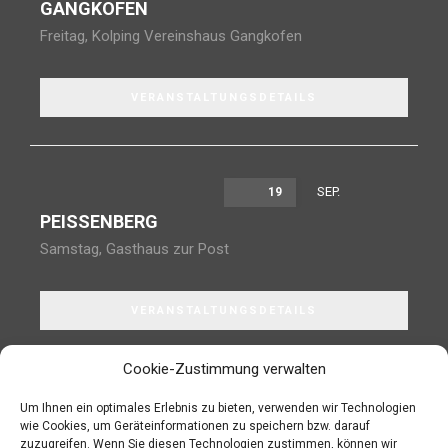
GANGKOFEN
Freitag
,
Kolping Vereinshaus Gangkofen
VERANSTALTUNGSDETAILS
SEP.
19
PEISSENBERG
Samstag
,
Gasthaus zur Post
VERANSTALTUNGSDETAILS
Cookie-Zustimmung verwalten
Um Ihnen ein optimales Erlebnis zu bieten, verwenden wir Technologien
wie Cookies, um Geräteinformationen zu speichern bzw. darauf
JETZT IN DEN NEWSLETTER EINTRAGEN!
zuzugreifen. Wenn Sie diesen Technologien zustimmen, können wir