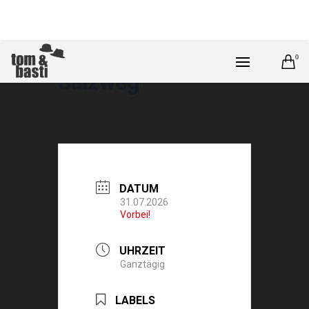
0
Salzweg
DATUM
31.07.2026
Vorbei!
UHRZEIT
Ganztägig
LABELS