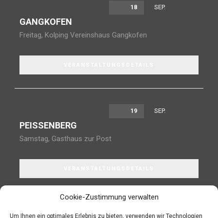
SEP.
18
GANGKOFEN
Freitag
,
Kolping Vereinshaus Gangkofen
VERANSTALTUNGSDETAILS
SEP.
19
PEISSENBERG
Samstag
,
Gasthaus zur Post
VERANSTALTUNGSDETAILS
Cookie-Zustimmung verwalten
Um Ihnen ein optimales Erlebnis zu bieten, verwenden wir Technologien