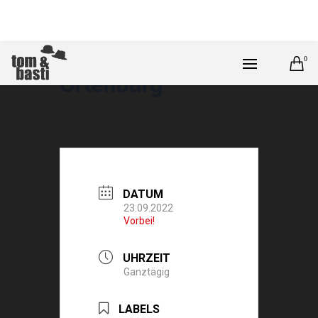
0
Ortenburg
DATUM
23.09.2022
Vorbei!
UHRZEIT
Ganztägig
LABELS