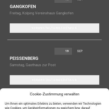
GANGKOFEN
Freitag
,
Kolping Vereinshaus Gangkofen
VERANSTALTUNGSDETAILS
SEP.
19
PEISSENBERG
Samstag
,
Gasthaus zur Post
VERANSTALTUNGSDETAILS
Cookie-Zustimmung verwalten
Um Ihnen ein optimales Erlebnis zu bieten, verwenden wir Technologien
wie Cookies, um Geräteinformationen zu speichern bzw. darauf
JETZT IN DEN NEWSLETTER EINTRAGEN!