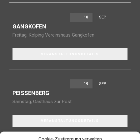
SEP.
18
GANGKOFEN
Freitag
,
Kolping Vereinshaus Gangkofen
VERANSTALTUNGSDETAILS
SEP.
19
PEISSENBERG
Samstag
,
Gasthaus zur Post
VERANSTALTUNGSDETAILS
Cookie-Zustimmung verwalten