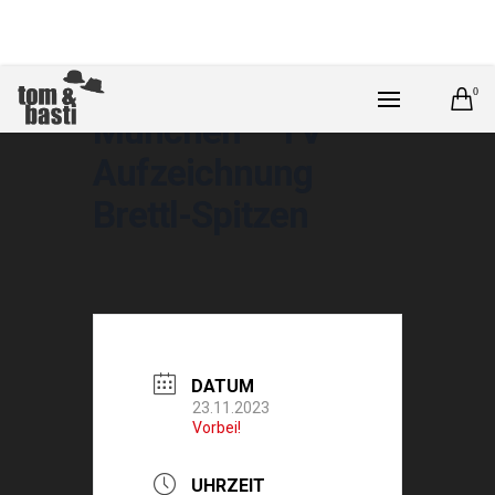
0
München – TV
Aufzeichnung
Brettl-Spitzen
DATUM
23.11.2023
Vorbei!
UHRZEIT