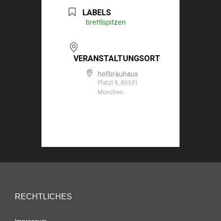
LABELS
brettlspitzen
VERANSTALTUNGSORT
hofbräuhaus
Platzl 9, 80331
München
RECHTLICHES