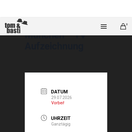
0
München – TV –
Aufzeichnung
DATUM
29.07.2026
Vorbei!
UHRZEIT
Ganztägig