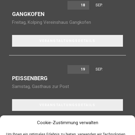
SEP.
18
GANGKOFEN
Freitag
,
Kolping Vereinshaus Gangkofen
VERANSTALTUNGSDETAILS
SEP.
19
PEISSENBERG
Samstag
,
Gasthaus zur Post
VERANSTALTUNGSDETAILS
Cookie-Zustimmung verwalten
Um Ihnen ein optimales Erlebnis zu bieten, verwenden wir Technologien