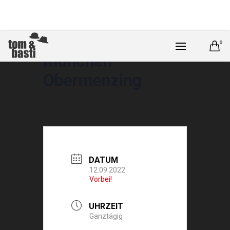
0
München –
Obermenzing
DATUM
12.09.2022
Vorbei!
UHRZEIT
Ganztägig