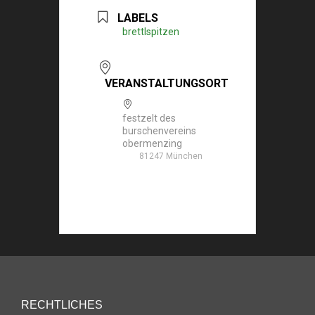
LABELS
brettlspitzen
VERANSTALTUNGSORT
festzelt des
burschenvereins
obermenzing
81247 München
RECHTLICHES