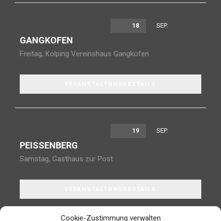
SEP.
18
GANGKOFEN
Freitag
,
Kolping Vereinshaus Gangkofen
VERANSTALTUNGSDETAILS
SEP.
19
PEISSENBERG
Samstag
,
Gasthaus zur Post
VERANSTALTUNGSDETAILS
Cookie-Zustimmung verwalten