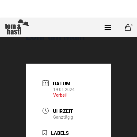
0
Lohr am Main
DATUM
19.01.2024
Vorbei!
UHRZEIT
Ganztägig
LABELS