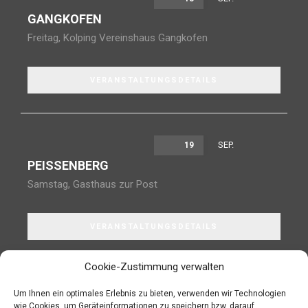
GANGKOFEN
Freitag
,
Kolping Vereinshaus Gangkofen
VERANSTALTUNGSDETAILS
SEP.
19
PEISSENBERG
Samstag
,
Gasthaus zur Post
VERANSTALTUNGSDETAILS
Cookie-Zustimmung verwalten
Um Ihnen ein optimales Erlebnis zu bieten, verwenden wir Technologien
wie Cookies, um Geräteinformationen zu speichern bzw. darauf
JETZT IN DEN NEWSLETTER EINTRAGEN!