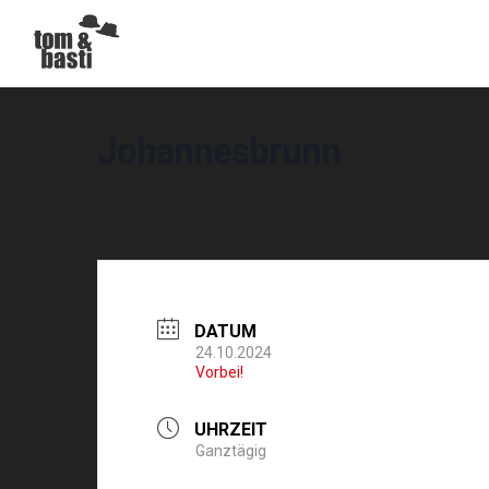
Johannesbrunn
DATUM
24.10.2024
Vorbei!
UHRZEIT
Ganztägig