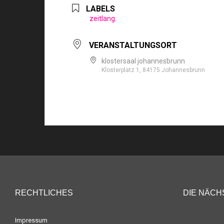
LABELS
zeitlang.
VERANSTALTUNGSORT
klostersaal johannesbrunn
Klosterplatz 1, 84175 Johannesbrunn
RECHTLICHES
DIE NÄCH
Impressum