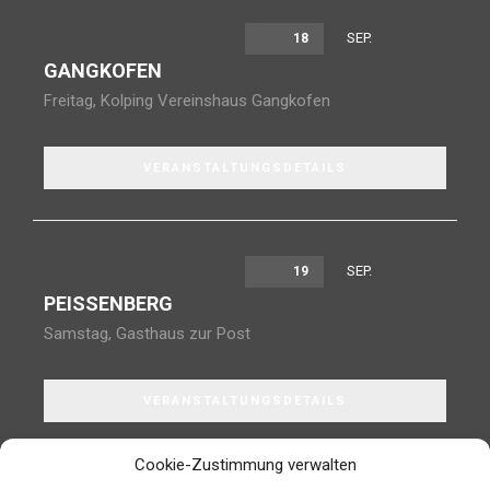
SEP.
18
GANGKOFEN
Freitag
,
Kolping Vereinshaus Gangkofen
VERANSTALTUNGSDETAILS
SEP.
19
PEISSENBERG
Samstag
,
Gasthaus zur Post
VERANSTALTUNGSDETAILS
Cookie-Zustimmung verwalten