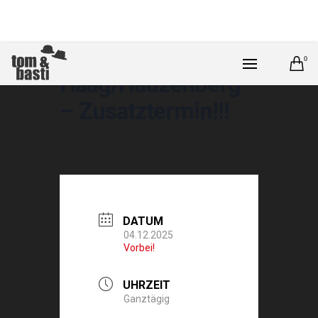
0
Haag/Hauzenberg
– Zusatztermin!!!
DATUM
04.12.2025
Vorbei!
UHRZEIT
Ganztägig