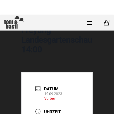
0
Freyung –
Landesgartenschau
14:00
DATUM
19.09.2023
Vorbei!
UHRZEIT