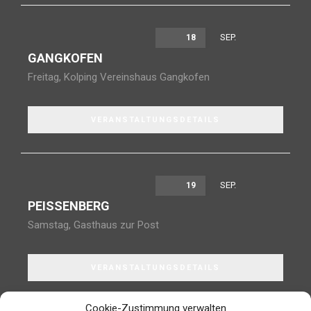
SEP.
18
GANGKOFEN
Freitag
,
Kolping Vereinshaus Gangkofen
VERANSTALTUNGSDETAILS
SEP.
19
PEISSENBERG
Samstag
,
Gasthaus zur Post
VERANSTALTUNGSDETAILS
Cookie-Zustimmung verwalten