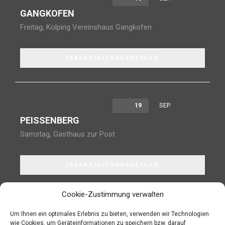
GANGKOFEN
Freitag
,
Kolping Vereinshaus Gangkofen
VERANSTALTUNGSDETAILS
SEP.
19
PEISSENBERG
Samstag
,
Gasthaus zur Post
VERANSTALTUNGSDETAILS
Cookie-Zustimmung verwalten
Um Ihnen ein optimales Erlebnis zu bieten, verwenden wir Technologien
wie Cookies, um Geräteinformationen zu speichern bzw. darauf
JETZT IN DEN NEWSLETTER EINTRAGEN!