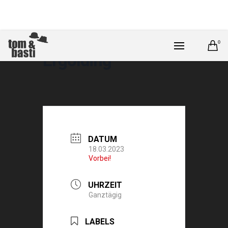
0
Ergolding
DATUM
18.03.2023
Vorbei!
UHRZEIT
Ganztägig
LABELS