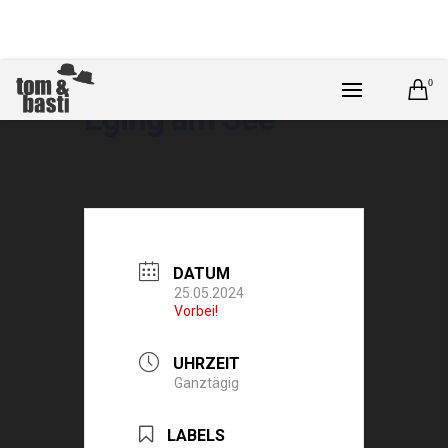
0
Eging am See
DATUM
25.05.2024
Vorbei!
UHRZEIT
Ganztägig
LABELS