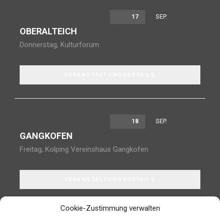
SEP.
17
OBERALTEICH
Donnerstag
,
Kulturforum
VERANSTALTUNGSDETAILS
SEP.
18
GANGKOFEN
Freitag
,
Kolping Vereinshaus Gangkofen
VERANSTALTUNGSDETAILS
Cookie-Zustimmung verwalten