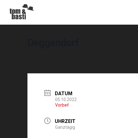
Deggendorf
DATUM
05.10.2022
Vorbei!
UHRZEIT
Ganztägig