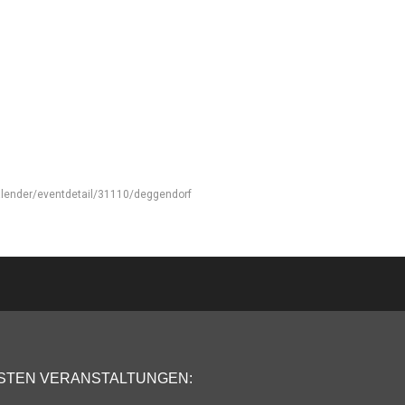
alender/eventdetail/31110/deggendorf
STEN VERANSTALTUNGEN: