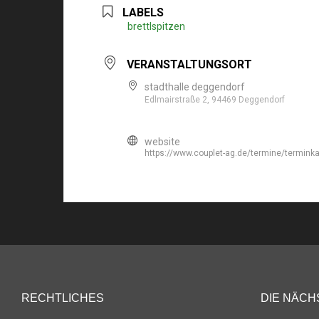
LABELS
brettlspitzen
VERANSTALTUNGSORT
stadthalle deggendorf
Edlmairstraße 2, 94469 Deggendorf
website
https://www.couplet-ag.de/termine/termink
RECHTLICHES
DIE NÄCH