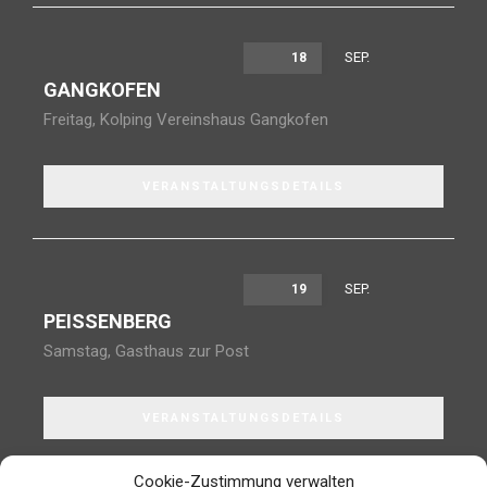
SEP.
18
GANGKOFEN
Freitag
,
Kolping Vereinshaus Gangkofen
VERANSTALTUNGSDETAILS
SEP.
19
PEISSENBERG
Samstag
,
Gasthaus zur Post
VERANSTALTUNGSDETAILS
Cookie-Zustimmung verwalten