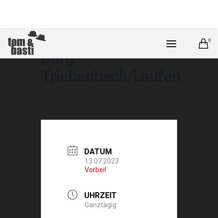
0
Burg
Triebenbach/Laufen
DATUM
13.07.2023
Vorbei!
UHRZEIT
Ganztägig