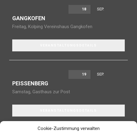
SEP.
18
GANGKOFEN
Freitag
,
Kolping Vereinshaus Gangkofen
VERANSTALTUNGSDETAILS
SEP.
19
PEISSENBERG
Samstag
,
Gasthaus zur Post
VERANSTALTUNGSDETAILS
Cookie-Zustimmung verwalten