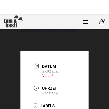
0
Buchet/Bernried
DATUM
27.02.2025
Vorbei!
UHRZEIT
Ganztägig
LABELS