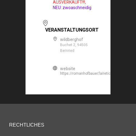
AUSVERKAUFT!!!,
NEU: zwoaschneidig
VERANSTALTUNGSORT
wildberghof
Buchet 2, 94505
Bernried
website
https://romanhofbauer.fairetickets.de/z9txm
RECHTLICHES