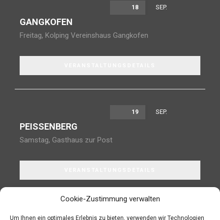
SEP.
18
GANGKOFEN
Freitag
,
Kolping Vereinshaus Gangkofen
VERANSTALTUNGSDETAILS
SEP.
19
PEISSENBERG
Samstag
,
Gasthaus zur Post
VERANSTALTUNGSDETAILS
Cookie-Zustimmung verwalten
Um Ihnen ein optimales Erlebnis zu bieten, verwenden wir Technologien