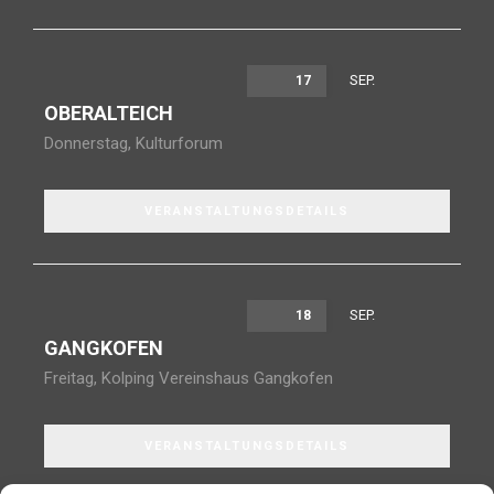
SEP.
17
OBERALTEICH
Donnerstag
,
Kulturforum
VERANSTALTUNGSDETAILS
SEP.
18
GANGKOFEN
Freitag
,
Kolping Vereinshaus Gangkofen
VERANSTALTUNGSDETAILS