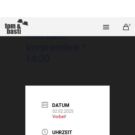
0
Auerbach *
Vorpremiere *
14:00
DATUM
02.02.2025
Vorbei!
UHRZEIT