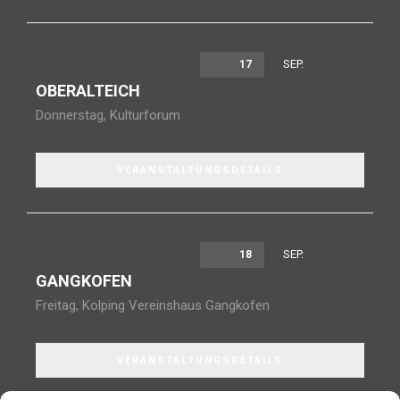
SEP.
17
OBERALTEICH
Donnerstag
,
Kulturforum
VERANSTALTUNGSDETAILS
SEP.
18
GANGKOFEN
Freitag
,
Kolping Vereinshaus Gangkofen
VERANSTALTUNGSDETAILS