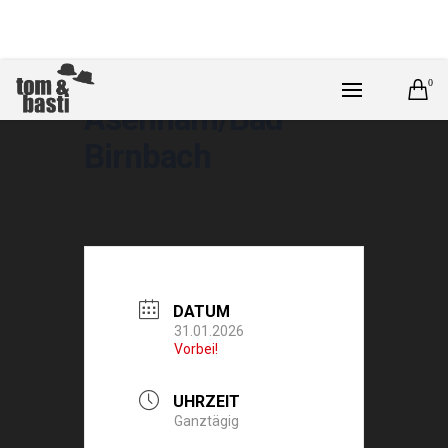
0
Asenham/Bad
Birnbach
DATUM
31.01.2026
Vorbei!
UHRZEIT
Ganztägig