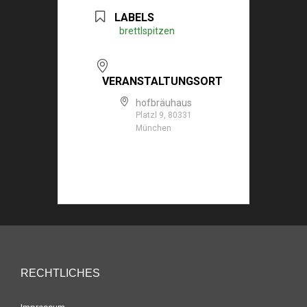
LABELS
brettlspitzen
VERANSTALTUNGSORT
hofbräuhaus
Platzl 9, 80331
München
RECHTLICHES