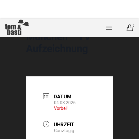
0
München – TV –
Aufzeichnung
DATUM
04.03.2026
Vorbei!
UHRZEIT
Ganztägig