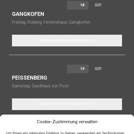
SEP.
18
GANGKOFEN
Freitag
,
Kolping Vereinshaus Gangkofen
VERANSTALTUNGSDETAILS
SEP.
19
PEISSENBERG
Samstag
,
Gasthaus zur Post
VERANSTALTUNGSDETAILS
Cookie-Zustimmung verwalten
Um Ihnen ein optimales Erlebnis zu bieten, verwenden wir Technologien